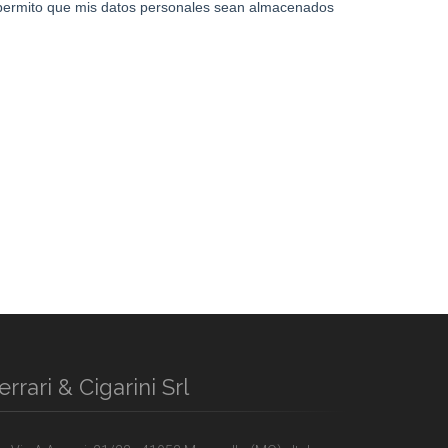
errari & Cigarini Srl