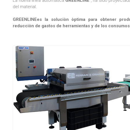
La nueva linea automatica
GREENLINE
, ha sido proyectada
del material.
GREENLINE
es la soluciòn òptima para obtener prod
reducciòn de gastos de herramientas y de los consumos