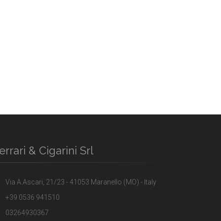
errari & Cigarini Srl
Via A.Ascari, 21/23 - 41053 Maranello (MO) - Italy
+39 0536 941510
03264930367