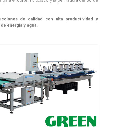
 para el corte multidisco y la perfiladura del borde
ucciones de calidad con alta productividad y
 de energìa y agua.